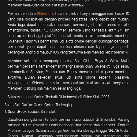
member melakukan deposit ataupun withdraw.
Permainan dalam
Shienslots
bisa dimainkan hanya menggunakan 1 user ID
yang bisa didapatkan dengan proses registrasi yang cepat dan mudah.
Anda juga dapat merasakan sensasi bermain judi slots online melalui
smartphone, tablet, PC. Customer service yang tersedia aktif 24 jam
nonstop di berbagai platform sosial media untuk membantu member
Shienslot. Hadirnya permainan judi slots online dengan dukungan berbagai
perangkat yang dapat anda mainkan dimana dan kapan saja seperti
perangkat Android maupun iOS yang tentunya akan menjadi lebih menarik.
Member setia kita mempunyai nama ShienClub Boys & Girls. Mulai
bermain bersama teman-teman menghasilkan cuan.
Shienslot juga selalu
memberikan Service, Promo dan Bonus menarik
untuk para member
aktifnya. Bukan sekedar situs judi slots online seperti biasanya,
Management Shienslot selalu meningkatkan kualitas untuk kenyaman
member. Gabung dan mainkan sekarang juga.
Situs Agen Judi Online Terbaik Di Indonesia © Shien Slot 2021
Shien Slot Daftar Game Online Terlengkap :
1. SportBook Sbobet Shienslot
Dapatkan pengalaman terbaik bermain sportsbook di Shienslot. Pasang
taruhan di tim favoritmu dari berbagai liga besar dunia seperti English
Premier League, Spanish La Liga, German Bundesliga hingga NFL,NBA, dan
Tennis. Nikmati keseruan pertandingan melalui live streaming dan