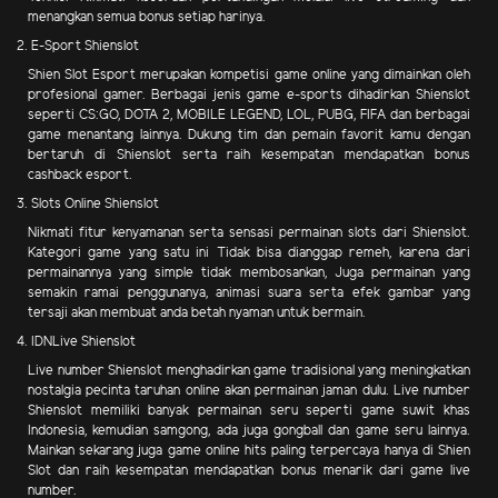
menangkan semua bonus setiap harinya.
2. E-Sport Shienslot
Shien Slot Esport merupakan kompetisi game online yang dimainkan oleh
profesional gamer. Berbagai jenis game e-sports dihadirkan Shienslot
seperti CS:GO, DOTA 2, MOBILE LEGEND, LOL, PUBG, FIFA dan berbagai
game menantang lainnya. Dukung tim dan pemain favorit kamu dengan
bertaruh di Shienslot serta raih kesempatan mendapatkan bonus
cashback esport.
3. Slots Online Shienslot
Nikmati fitur kenyamanan serta sensasi permainan slots dari Shienslot.
Kategori game yang satu ini Tidak bisa dianggap remeh, karena dari
permainannya yang simple tidak membosankan, Juga permainan yang
semakin ramai penggunanya, animasi suara serta efek gambar yang
tersaji akan membuat anda betah nyaman untuk bermain.
4. IDNLive Shienslot
Live number Shienslot menghadirkan game tradisional yang meningkatkan
nostalgia pecinta taruhan online akan permainan jaman dulu. Live number
Shienslot memiliki banyak permainan seru seperti game suwit khas
Indonesia, kemudian samgong, ada juga gongball dan game seru lainnya.
Mainkan sekarang juga game online hits paling terpercaya hanya di Shien
Slot dan raih kesempatan mendapatkan bonus menarik dari game live
number.