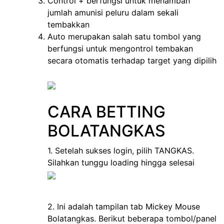
Control + berfungsi untuk menambah
jumlah amunisi peluru dalam sekali
tembakkan
Auto merupakan salah satu tombol yang
berfungsi untuk mengontrol tembakan
secara otomatis terhadap target yang dipilih
CARA BETTING
BOLATANGKAS
1. Setelah sukses login, pilih TANGKAS.
Silahkan tunggu loading hingga selesai
2. Ini adalah tampilan tab Mickey Mouse
Bolatangkas. Berikut beberapa tombol/panel