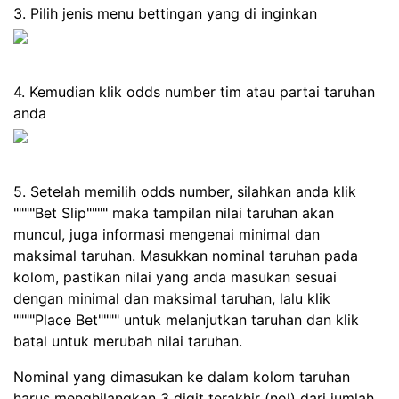
3. Pilih jenis menu bettingan yang di inginkan
4. Kemudian klik odds number tim atau partai taruhan
anda
5. Setelah memilih odds number, silahkan anda klik
""""Bet Slip"""" maka tampilan nilai taruhan akan
muncul, juga informasi mengenai minimal dan
maksimal taruhan. Masukkan nominal taruhan pada
kolom, pastikan nilai yang anda masukan sesuai
dengan minimal dan maksimal taruhan, lalu klik
""""Place Bet"""" untuk melanjutkan taruhan dan klik
batal untuk merubah nilai taruhan.
Nominal yang dimasukan ke dalam kolom taruhan
harus menghilangkan 3 digit terakhir (nol) dari jumlah