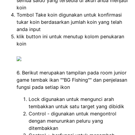
semua saldo yang tersedia di akun anda menjadi
koin
Tombol Take koin digunakan untuk konfirmasi
tukar koin berdasarkan jumlah koin yang telah
anda input
klik button ini untuk menutup kolom penukaran
koin
6. Berikut merupakan tampilan pada room junior
game tembak ikan ""BG Fishing"" dan penjelasan
fungsi pada setiap ikon
Lock digunakan untuk mengunci arah
tembakkan untuk satu target yang dibidik
Control - digunakan untuk mengontrol
dengan menurunkan peluru yang
ditembakkan