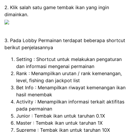
2. Klik salah satu game tembak ikan yang ingin
dimainkan.
3. Pada Lobby Permainan terdapat beberapa shortcut
berikut penjelasannya
Setting : Shortcut untuk melakukan pengaturan
dan informasi mengenai permainan
Rank : Menampilkan urutan / rank kemenangan,
level, fishing dan jackpot list
Bet Info : Menampilkan riwayat kemenangan ikan
hasil menembak
Activity : Menampilkan informasi terkait aktifitas
pada permainan
Junior : Tembak ikan untuk taruhan 0.1X
Master : Tembak ikan untuk taruhan 1X
Supreme : Tembak ikan untuk taruhan 10X