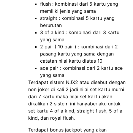
flush : kombinasi dari 5 kartu yang
memiliki jenis yang sama
straight : kombinasi 5 kartu yang
berurutan
3 of a kind : kombinasi dari 3 kartu
yang sama
2 pair ( 10 pair ) : kombinasi dari 2
pasang kartu yang sama dengan
catatan nilai kartu diatas 10
ace pair : kombinasi dari 2 kartu ace
yang sama
Terdapat sistem NJX2 atau disebut dengan
non joker di kali 2 jadi nilai set kartu murni
dari 7 kartu maka nilai set kartu akan
dikalikan 2 sistem ini hanyaberlaku untuk
set kartu 4 of a kind, straight flush, 5 of a
kind, dan royal flush.
Terdapat bonus jackpot yang akan