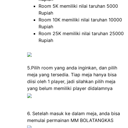
Room 5K memiliki nilai taruhan 5000
Rupiah
Room 10K memiliki nilai taruhan 10000
Rupiah
Room 25K memiliki nilai taruhan 25000
Rupiah
5.Pilih room yang anda inginkan, dan pilih
meja yang tersedia. Tiap meja hanya bisa
diisi oleh 1 player, jadi silahkan pilih meja
yang belum memiliki player didalamnya
6. Setelah masuk ke dalam meja, anda bisa
memulai permainan MM BOLATANGKAS