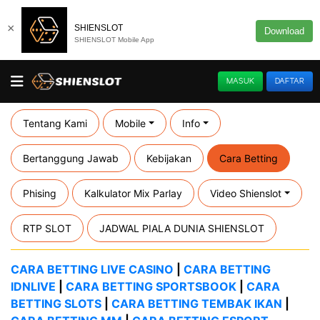
×
SHIENSLOT
Download
SHIENSLOT Mobile App
MASUK
DAFTAR
Tentang Kami
Mobile
Info
Bertanggung Jawab
Kebijakan
Cara Betting
Phising
Kalkulator Mix Parlay
Video Shienslot
RTP SLOT
JADWAL PIALA DUNIA SHIENSLOT
CARA BETTING LIVE CASINO
|
CARA BETTING
IDNLIVE
|
CARA BETTING SPORTSBOOK
|
CARA
BETTING SLOTS
|
CARA BETTING TEMBAK IKAN
|