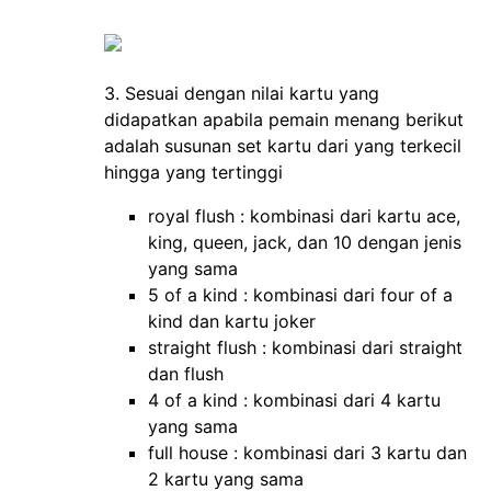
3. Sesuai dengan nilai kartu yang
didapatkan apabila pemain menang berikut
adalah susunan set kartu dari yang terkecil
hingga yang tertinggi
royal flush : kombinasi dari kartu ace,
king, queen, jack, dan 10 dengan jenis
yang sama
5 of a kind : kombinasi dari four of a
kind dan kartu joker
straight flush : kombinasi dari straight
dan flush
4 of a kind : kombinasi dari 4 kartu
yang sama
full house : kombinasi dari 3 kartu dan
2 kartu yang sama