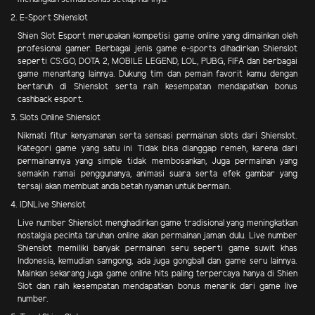
2. E-Sport Shienslot
Shien Slot Esport merupakan kompetisi game online yang dimainkan oleh
profesional gamer. Berbagai jenis game e-sports dihadirkan Shienslot
seperti CS:GO, DOTA 2, MOBILE LEGEND, LOL, PUBG, FIFA dan berbagai
game menantang lainnya. Dukung tim dan pemain favorit kamu dengan
bertaruh di Shienslot serta raih kesempatan mendapatkan bonus
cashback esport.
3. Slots Online Shienslot
Nikmati fitur kenyamanan serta sensasi permainan slots dari Shienslot.
Kategori game yang satu ini Tidak bisa dianggap remeh, karena dari
permainannya yang simple tidak membosankan, Juga permainan yang
semakin ramai penggunanya, animasi suara serta efek gambar yang
tersaji akan membuat anda betah nyaman untuk bermain.
4. IDNLive Shienslot
Live number Shienslot menghadirkan game tradisional yang meningkatkan
nostalgia pecinta taruhan online akan permainan jaman dulu. Live number
Shienslot memiliki banyak permainan seru seperti game suwit khas
Indonesia, kemudian samgong, ada juga gongball dan game seru lainnya.
Mainkan sekarang juga game online hits paling terpercaya hanya di Shien
Slot dan raih kesempatan mendapatkan bonus menarik dari game live
number.