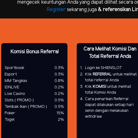
mengecek keuntungan Anda yang dapat dilihat secara o
Register
sekarang juga
& referensikan Li
Cara Melihat Komisi Dan
Komisi Bonus Referral
Total Referral Anda
Sportbook
0.3%
1.
Login ke SHIENSLOT
Esport
0.3%
2.
Klik
REFERRAL
untuk melihat
total referral Anda
MM Tangkas
0.8%
3.
Klik
KOMISI
untuk melihat
IDNLIVE
0.2%
total Komisi Anda
Live Casino
0.2%
4.
Cara penarikan Referral
Slots ( PROMO )
0.5%
dapat dilakukan setiap hari
Tembak Ikan ( PROMO )
0.5%
senin dengan melakukan
Poker
15%
withdraw.
Togel
2%