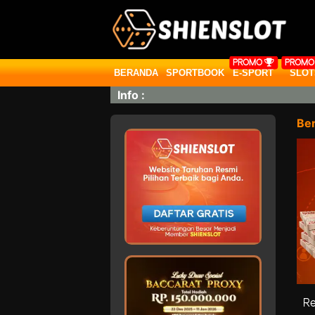
PROMO
PROM
BERANDA
SPORTBOOK
E-SPORT
SLOT
Info :
Be
Re