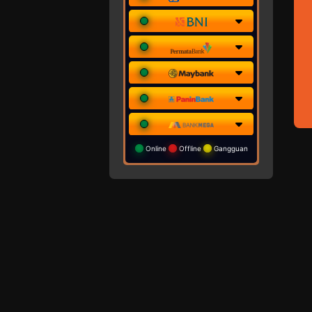
Online
Offline
Gangguan