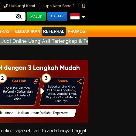
Hubungi Kami
Lupa Kata Sandi?
DAFTAR
GKAS
TEMBAK IKAN
REFERRAL
PROMOSI
ne Uang Asli Terlengkap & Terpercaya di Indonesia! ✅ S
nline saja setelah itu anda hanya tinggal