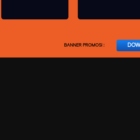
DOW
BANNER PROMOSI :